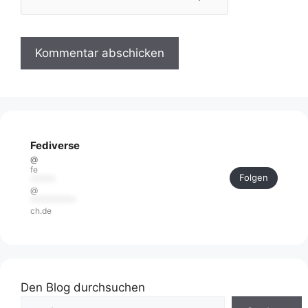
Fediverse
@
fe
Folgen
******
@
***********
ch.de
Den Blog durchsuchen