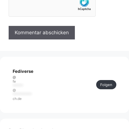
Fediverse
@
fe
Folgen
******
@
***********
ch.de