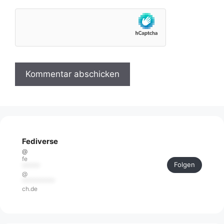
Fediverse
@
fe
Folgen
******
@
***********
ch.de