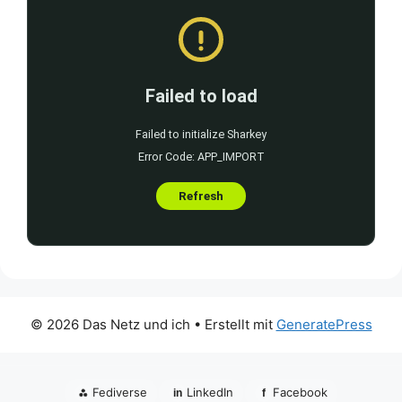
© 2026 Das Netz und ich
• Erstellt mit
GeneratePress
⁂
Fediverse
LinkedIn
Facebook
in
f