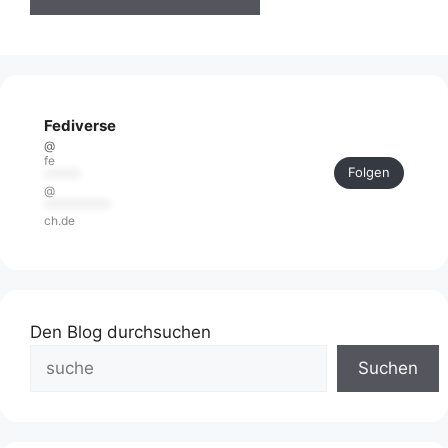
Fediverse
@
fe
Folgen
******
@
***********
ch.de
Den Blog durchsuchen
Suchen