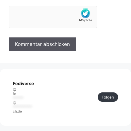
Fediverse
@
fe
Folgen
******
@
***********
ch.de