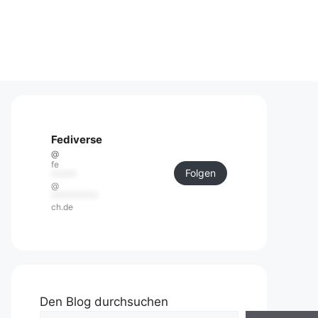
Fediverse
@
fe
Folgen
******
@
***********
ch.de
Den Blog durchsuchen