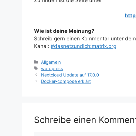
Zu finden ist die Seite unter
http
Wie ist deine Meinung?
Schreib gern einen Kommentar unter dem A
Kanal:
#dasnetzundich:matrix.org
Kategorien
Allgemein
Schlagwörter
wordpress
Nextcloud Update auf 17.0.0
Docker-compose erklärt
Schreibe einen Kommen
Kommentar