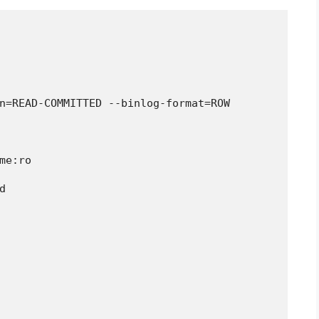
n=READ-COMMITTED --binlog-format=ROW

me:ro


