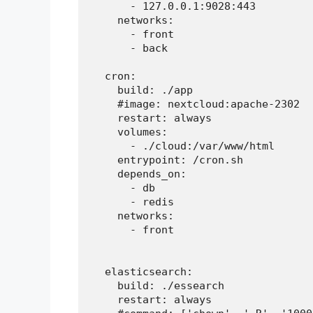
      - 127.0.0.1:9028:443

    networks:

      - front

      - back

  cron:

    build: ./app

    #image: nextcloud:apache-2302

    restart: always

    volumes:

      - ./cloud:/var/www/html

    entrypoint: /cron.sh

    depends_on:

      - db

      - redis

    networks:

      - front

  elasticsearch:

    build: ./essearch

    restart: always
