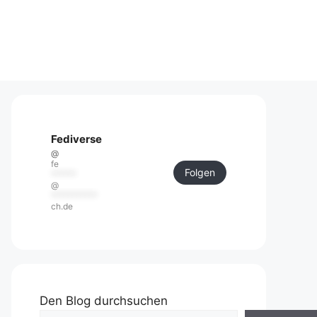
Fediverse
@
fe
Folgen
******
@
***********
ch.de
Den Blog durchsuchen