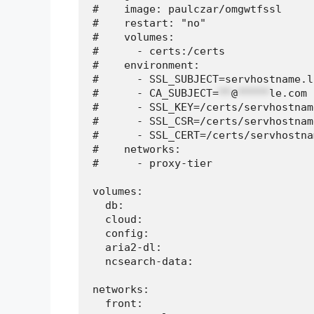
#    image: paulczar/omgwtfssl

#    restart: "no"

#    volumes:

#      - certs:/certs

#    environment:

#      - SSL_SUBJECT=servhostname.lo
#      - CA_SUBJECT=
**
@
*****
le.com
#      - SSL_KEY=/certs/servhostnam
#      - SSL_CSR=/certs/servhostnam
#      - SSL_CERT=/certs/servhostna
#    networks:

#      - proxy-tier

volumes:

  db:

  cloud:

  config:

  aria2-dl:

  ncsearch-data:

networks:

  front:
