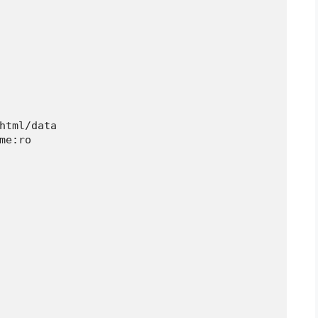
html/data

me:ro
