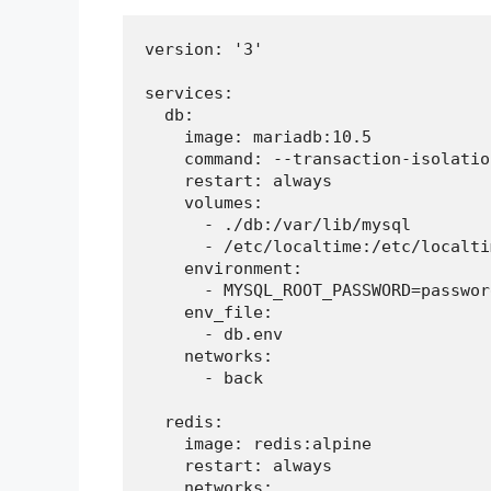
version: '3'

services:

  db:

    image: mariadb:10.5

    command: --transaction-isolatio
    restart: always

    volumes:

      - ./db:/var/lib/mysql

      - /etc/localtime:/etc/localti
    environment:

      - MYSQL_ROOT_PASSWORD=password
    env_file:

      - db.env

    networks:

      - back

  redis:

    image: redis:alpine

    restart: always

    networks:
