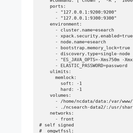
    #command: ['chown', '-R', '1000
    ports:

      - "127.0.0.1:9200:9200"

      - "127.0.0.1:9300:9300"

    environment:

      - cluster.name=esearch

      - xpack.security.enabled=true

      - node.name=esearch

      - bootstrap.memory_lock=true

      - discovery.type=single-node

      - "ES_JAVA_OPTS=-Xms750m -Xmx
      - ELASTIC_PASSWORD=password

    ulimits:

      memlock:

        soft: -1

        hard: -1

    volumes:

      - /home/ncdata/data:/var/www/
      - ./ncsearch-data2/:/usr/shar
    networks:

      - front

# self signed

#  omgwtfssl:
