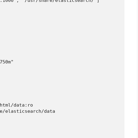
:1000', '/usr/share/elasticsearch/']

750m"

html/data:ro

e/elasticsearch/data
