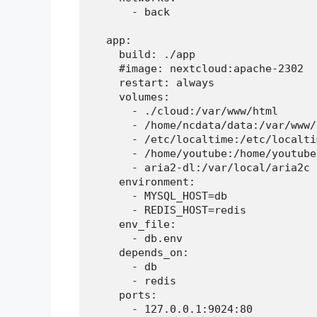
      - back

  app:

    build: ./app

    #image: nextcloud:apache-2302

    restart: always

    volumes:

      - ./cloud:/var/www/html

      - /home/ncdata/data:/var/www/
      - /etc/localtime:/etc/localti
      - /home/youtube:/home/youtube

      - aria2-dl:/var/local/aria2c

    environment:

      - MYSQL_HOST=db

      - REDIS_HOST=redis

    env_file:

      - db.env

    depends_on:

      - db

      - redis

    ports:

      - 127.0.0.1:9024:80
