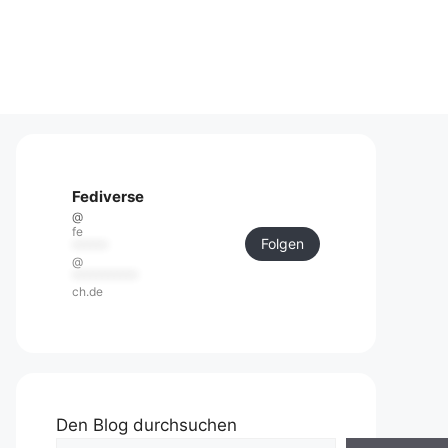
Fediverse
@
fe
Folgen
******
@
***********
ch.de
Den Blog durchsuchen