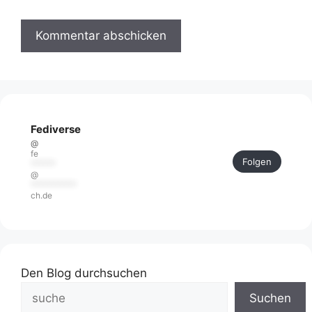
Fediverse
@
fe
Folgen
******
@
***********
ch.de
Den Blog durchsuchen
Suchen