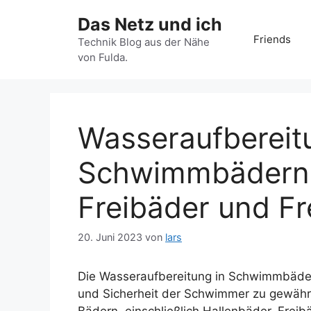
Zum
Das Netz und ich
Inhalt
Friends
springen
Technik Blog aus der Nähe
von Fulda.
Wasseraufbereit
Schwimmbädern:
Freibäder und Fr
20. Juni 2023
von
lars
Die Wasseraufbereitung in Schwimmbädern
und Sicherheit der Schwimmer zu gewährl