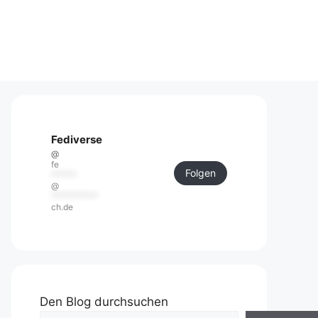
Fediverse
@
fe
Folgen
******
@
***********
ch.de
Den Blog durchsuchen