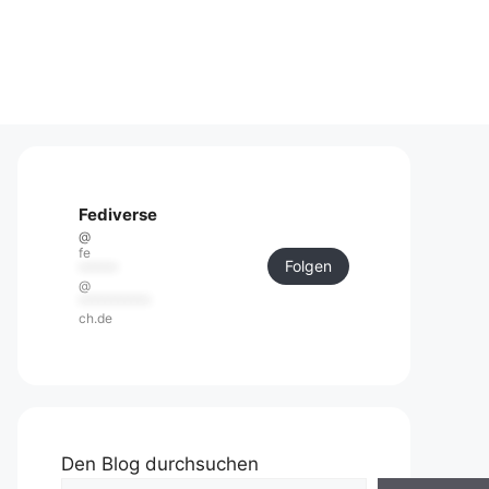
Fediverse
@
fe
Folgen
******
@
***********
ch.de
Den Blog durchsuchen