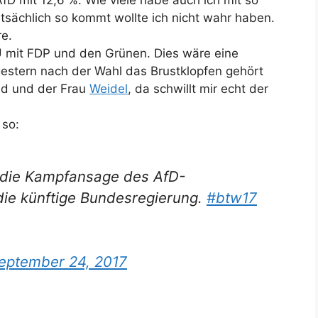
 AfD mit 12,6 %. Wie viele habe auch ich mit so
tsächlich so kommt wollte ich nicht wahr haben.
re.
DU mit FDP und den Grünen. Dies wäre eine
 gestern nach der Wahl das Brustklopfen gehört
d und der Frau
Weidel
, da schwillt mir echt der
 so:
et die Kampfansage des AfD-
die künftige Bundesregierung.
#btw17
eptember 24, 2017