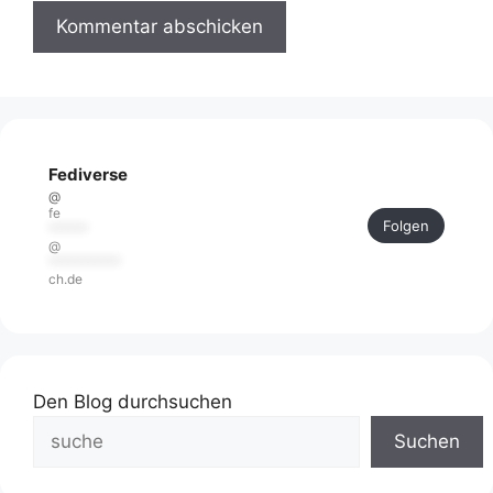
Fediverse
@
fe
Folgen
******
@
***********
ch.de
Den Blog durchsuchen
Suchen