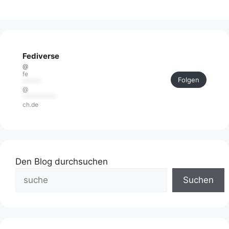
Fediverse
@
fe
Folgen
******
@
***********
ch.de
Den Blog durchsuchen
Suchen