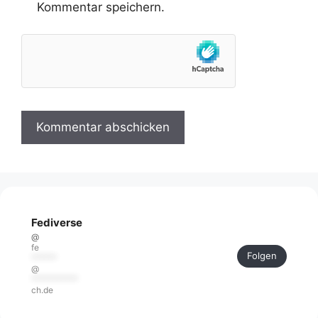
Kommentar speichern.
Fediverse
@
fe
Folgen
******
@
***********
ch.de