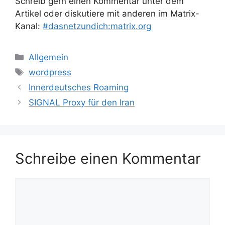
Schreib gern einen Kommentar unter dem
Artikel oder diskutiere mit anderen im Matrix-
Kanal:
#dasnetzundich:matrix.org
Kategorien
Allgemein
Schlagwörter
wordpress
Innerdeutsches Roaming
SIGNAL Proxy für den Iran
Schreibe einen Kommentar
Kommentar