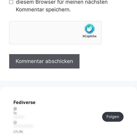
diesem Browser für meinen nächsten
Kommentar speichern.
Fediverse
@
fe
Folgen
******
@
***********
ch.de