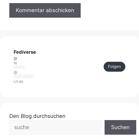
Fediverse
@
fe
Folgen
******
@
***********
ch.de
Den Blog durchsuchen
Suchen