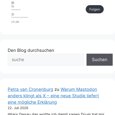
@
fe
Folgen
******
@
***********
ch.de
Den Blog durchsuchen
Suchen
Petra van Cronenburg
zu
Warum Mastodon
anders klingt als X – eine neue Studie liefert
eine mögliche Erklärung
22. Juli 2026
@lars Genau das wollte ich damit sagen.Drum hat mir