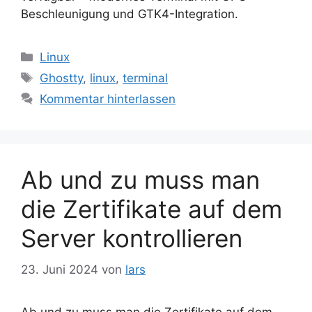
Beschleunigung und GTK4-Integration.
Kategorien
Linux
Schlagwörter
Ghostty
,
linux
,
terminal
Kommentar hinterlassen
Ab und zu muss man
die Zertifikate auf dem
Server kontrollieren
23. Juni 2024
von
lars
Ab und zu muss man die Zertifikate auf dem