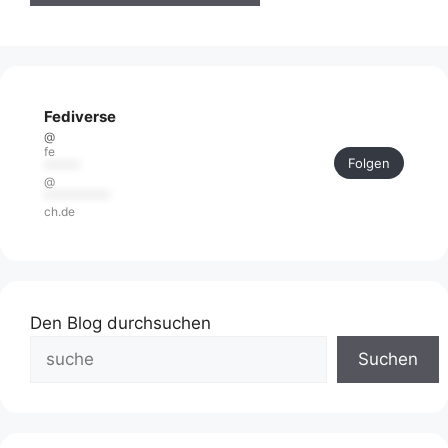
Fediverse
@
fe
Folgen
******
@
***********
ch.de
Den Blog durchsuchen
Suchen