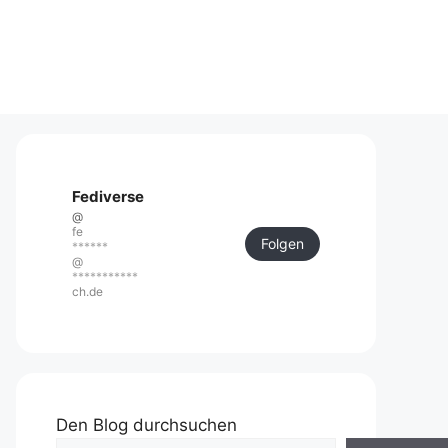
Fediverse
@
fe
Folgen
******
@
***********
ch.de
Den Blog durchsuchen