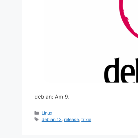
debian: Am 9.
Kategorien
Linux
Schlagwörter
debian 13
,
release
,
trixie