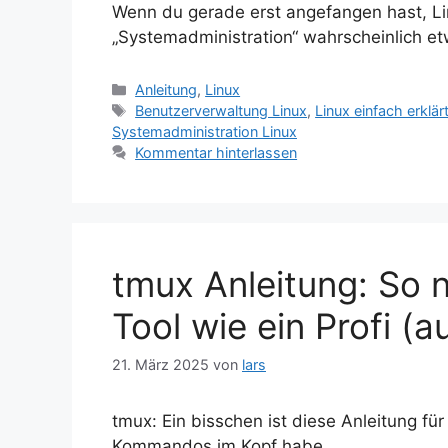
Wenn du gerade erst angefangen hast, Li
„Systemadministration“ wahrscheinlich e
Kategorien
Anleitung
,
Linux
Schlagwörter
Benutzerverwaltung Linux
,
Linux einfach erklär
Systemadministration Linux
Kommentar hinterlassen
tmux Anleitung: So 
Tool wie ein Profi (
21. März 2025
von
lars
tmux: Ein bisschen ist diese Anleitung für
Kommandos im Kopf habe.