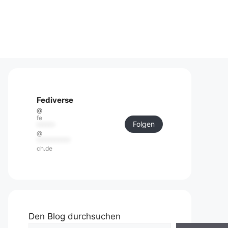
Fediverse
@
fe
Folgen
******
@
***********
ch.de
Den Blog durchsuchen