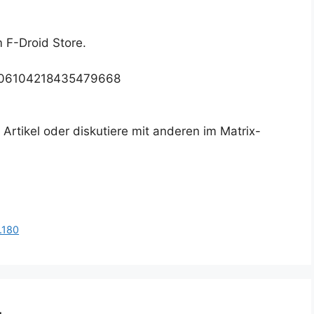
m F-Droid Store.
G/106104218435479668
rtikel oder diskutiere mit anderen im Matrix-
.180