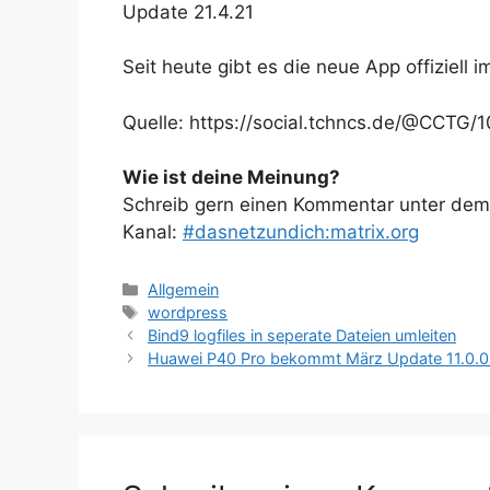
Update 21.4.21
Seit heute gibt es die neue App offiziell i
Quelle: https://social.tchncs.de/@CCT
Wie ist deine Meinung?
Schreib gern einen Kommentar unter dem A
Kanal:
#dasnetzundich:matrix.org
Kategorien
Allgemein
Schlagwörter
wordpress
Bind9 logfiles in seperate Dateien umleiten
Huawei P40 Pro bekommt März Update 11.0.0