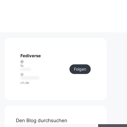
Fediverse
@
fe
Folgen
******
@
***********
ch.de
Den Blog durchsuchen