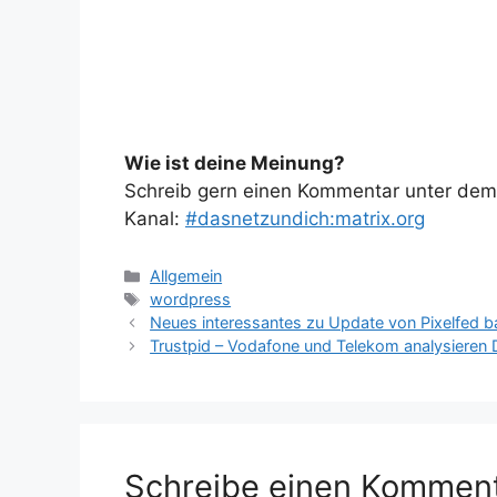
Wie ist deine Meinung?
Schreib gern einen Kommentar unter dem A
Kanal:
#dasnetzundich:matrix.org
Kategorien
Allgemein
Schlagwörter
wordpress
Neues interessantes zu Update von Pixelfed b
Trustpid – Vodafone und Telekom analysieren 
Schreibe einen Kommen