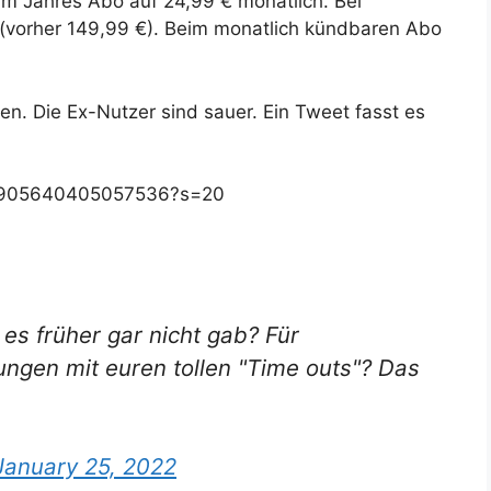
 im Jahres Abo auf 24,99 € monatlich. Bei
 (vorher 149,99 €). Beim monatlich kündbaren Abo
ten. Die Ex-Nutzer sind sauer. Ein Tweet fasst es
1485905640405057536?s=20
es früher gar nicht gab? Für
ungen mit euren tollen "Time outs"? Das
January 25, 2022