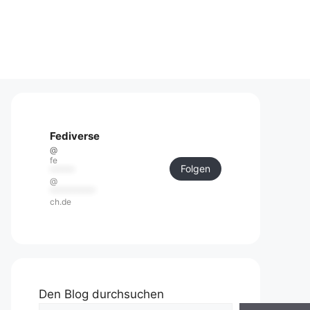
Fediverse
@
fe
Folgen
******
@
***********
ch.de
Den Blog durchsuchen