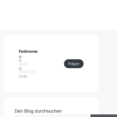
Fediverse
@
fe
Folgen
******
@
***********
ch.de
Den Blog durchsuchen