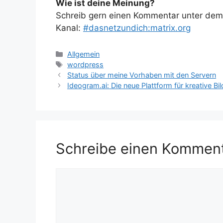
Wie ist deine Meinung?
Schreib gern einen Kommentar unter dem A
Kanal:
#dasnetzundich:matrix.org
Kategorien
Allgemein
Schlagwörter
wordpress
Status über meine Vorhaben mit den Servern
Ideogram.ai: Die neue Plattform für kreative Bi
Schreibe einen Kommen
Kommentar