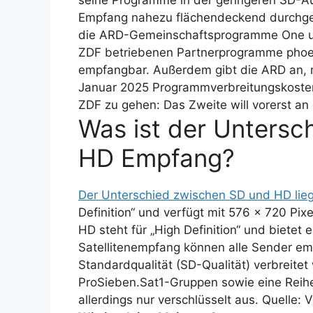
seine Programme in der geringeren SD-A
Empfang nahezu flächendeckend durchges
die ARD-Gemeinschaftsprogramme One u
ZDF betriebenen Partnerprogramme phoen
empfangbar. Außerdem gibt die ARD an, m
Januar 2025 Programmverbreitungskosten
ZDF zu gehen: Das Zweite will vorerst an
Was ist der Untersc
HD Empfang?
Der Unterschied zwischen SD und HD liegt 
Definition“ und verfügt mit 576 x 720 Pix
HD steht für „High Definition“ und bietet 
Satellitenempfang können alle Sender emp
Standardqualität (SD-Qualität) verbreit
ProSieben.Sat1-Gruppen sowie eine Reihe
allerdings nur verschlüsselt aus. Quelle: