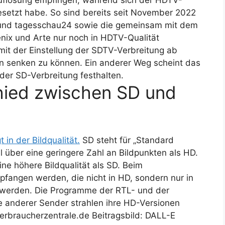
uflösung empfingen, während sich der HDTV-
etzt habe. So sind bereits seit November 2022
nd tagesschau24 sowie die gemeinsam mit dem
ix und Arte nur noch in HDTV-Qualität
it der Einstellung der SDTV-Verbreitung ab
 senken zu können. Ein anderer Weg scheint das
 der SD-Verbreitung festhalten.
hied zwischen SD und
in der Bildqualität.
SD steht für „Standard
el über eine geringere Zahl an Bildpunkten als HD.
eine höhere Bildqualität als SD. Beim
fangen werden, die nicht in HD, sondern nur in
et werden. Die Programme der RTL- und der
 anderer Sender strahlen ihre HD-Versionen
 Verbraucherzentrale.de Beitragsbild: DALL-E