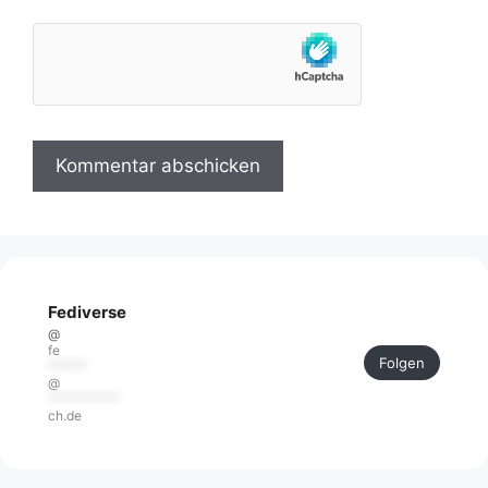
Fediverse
@
fe
Folgen
******
@
***********
ch.de