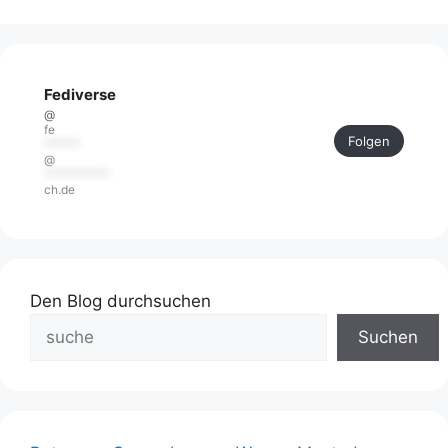
Fediverse
@
fe
Folgen
******
@
***********
ch.de
Den Blog durchsuchen
Suchen