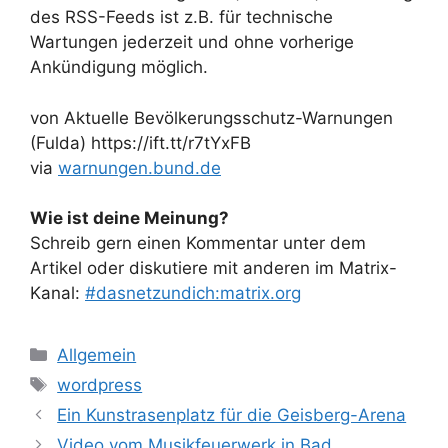
des RSS-Feeds ist z.B. für technische
Wartungen jederzeit und ohne vorherige
Ankündigung möglich.
von Aktuelle Bevölkerungsschutz-Warnungen
(Fulda) https://ift.tt/r7tYxFB
via
warnungen.bund.de
Wie ist deine Meinung?
Schreib gern einen Kommentar unter dem
Artikel oder diskutiere mit anderen im Matrix-
Kanal:
#dasnetzundich:matrix.org
Kategorien
Allgemein
Schlagwörter
wordpress
Ein Kunstrasenplatz für die Geisberg-Arena
Video vom Musikfeuerwerk in Bad