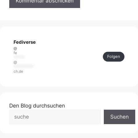
Fediverse
@
fe
Folgen
******
@
***********
ch.de
Den Blog durchsuchen
Suchen