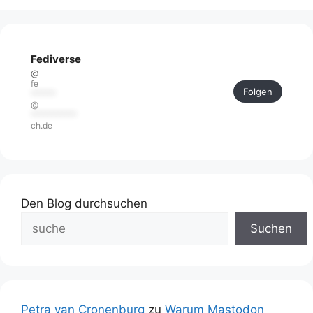
Fediverse
@
fe
Folgen
******
@
***********
ch.de
Den Blog durchsuchen
Suchen
Petra van Cronenburg
zu
Warum Mastodon