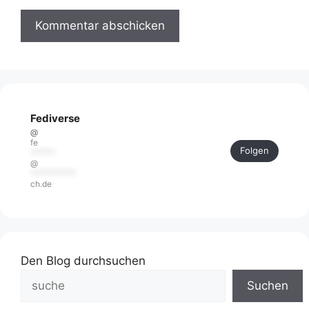
Fediverse
@
fe
Folgen
******
@
***********
ch.de
Den Blog durchsuchen
Suchen