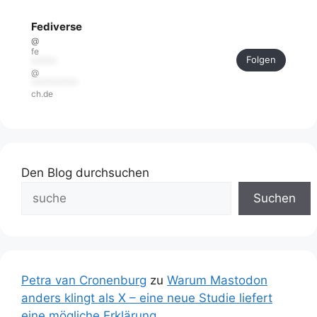
Fediverse
@
fe
Folgen
******
@
***********
ch.de
Den Blog durchsuchen
Suchen
Petra van Cronenburg
zu
Warum Mastodon
anders klingt als X – eine neue Studie liefert
eine mögliche Erklärung