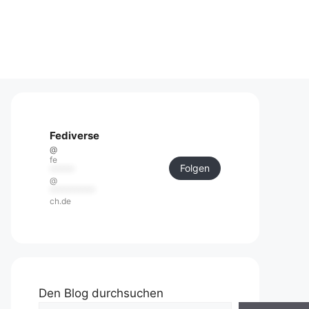
Fediverse
@
fe
Folgen
******
@
***********
ch.de
Den Blog durchsuchen