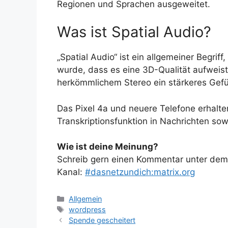
Regionen und Sprachen ausgeweitet.
Was ist Spatial Audio?
„Spatial Audio“ ist ein allgemeiner Begriff
wurde, dass es eine 3D-Qualität aufweist
herkömmlichem Stereo ein stärkeres Gefühl
Das Pixel 4a und neuere Telefone erhalt
Transkriptionsfunktion in Nachrichten sow
Wie ist deine Meinung?
Schreib gern einen Kommentar unter dem A
Kanal:
#dasnetzundich:matrix.org
Kategorien
Allgemein
Schlagwörter
wordpress
Spende gescheitert