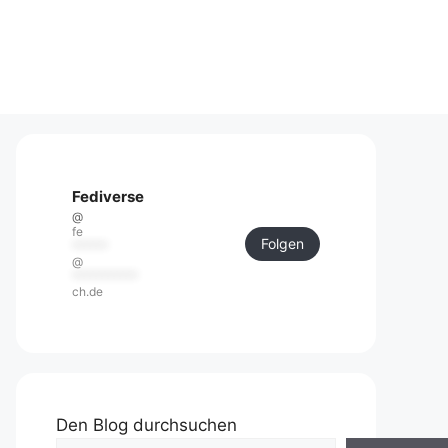
Fediverse
@
fe
Folgen
******
@
***********
ch.de
Den Blog durchsuchen