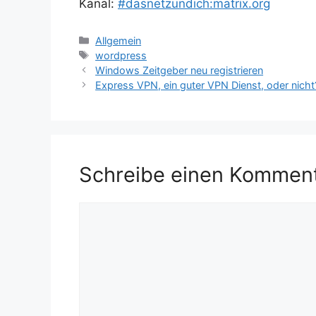
Kanal:
#dasnetzundich:matrix.org
Kategorien
Allgemein
Schlagwörter
wordpress
Windows Zeitgeber neu registrieren
Express VPN, ein guter VPN Dienst, oder nicht
Schreibe einen Kommen
Kommentar