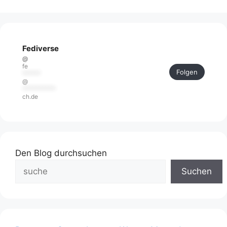
Fediverse
@
fe
Folgen
******
@
***********
ch.de
Den Blog durchsuchen
Suchen