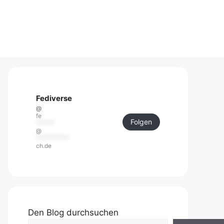
Fediverse
@
fe
Folgen
******
@
***********
ch.de
Den Blog durchsuchen