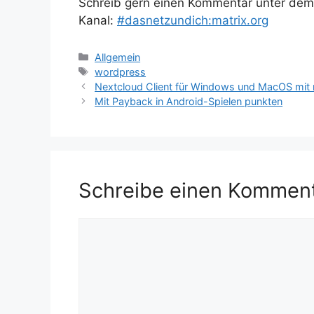
Schreib gern einen Kommentar unter dem A
Kanal:
#dasnetzundich:matrix.org
Kategorien
Allgemein
Schlagwörter
wordpress
Nextcloud Client für Windows und MacOS mi
Mit Payback in Android-Spielen punkten
Schreibe einen Kommen
Kommentar