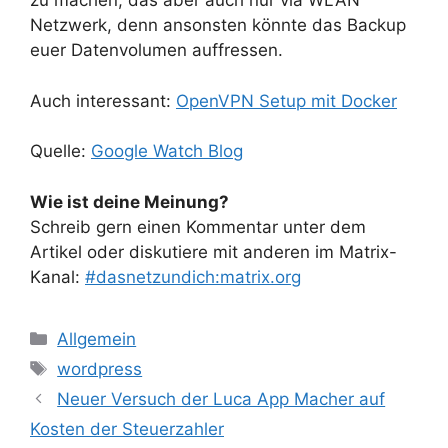
zu machen, das aber auch nur via WLAN
Netzwerk, denn ansonsten könnte das Backup
euer Datenvolumen auffressen.
Auch interessant:
OpenVPN Setup mit Docker
Quelle:
Google Watch Blog
Wie ist deine Meinung?
Schreib gern einen Kommentar unter dem
Artikel oder diskutiere mit anderen im Matrix-
Kanal:
#dasnetzundich:matrix.org
Kategorien
Allgemein
Schlagwörter
wordpress
Neuer Versuch der Luca App Macher auf
Kosten der Steuerzahler