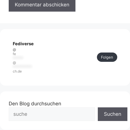
Fediverse
@
fe
Folgen
******
@
***********
ch.de
Den Blog durchsuchen
Suchen