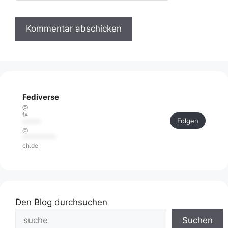
Fediverse
@
fe
Folgen
******
@
***********
ch.de
Den Blog durchsuchen
Suchen