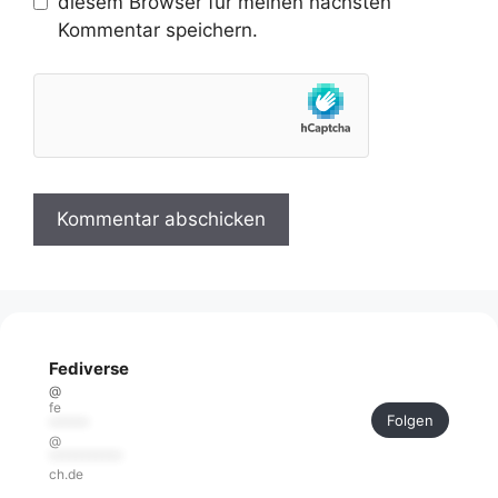
diesem Browser für meinen nächsten
Kommentar speichern.
Fediverse
@
fe
Folgen
******
@
***********
ch.de