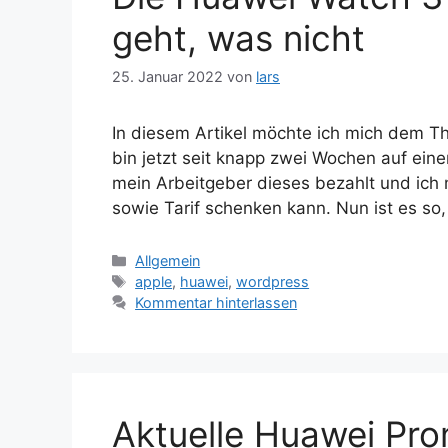
geht, was nicht
25. Januar 2022
von
lars
In diesem Artikel möchte ich mich dem
bin jetzt seit knapp zwei Wochen auf ein
mein Arbeitgeber dieses bezahlt und ich 
sowie Tarif schenken kann. Nun ist es s
Kategorien
Allgemein
Schlagwörter
apple
,
huawei
,
wordpress
Kommentar hinterlassen
Aktuelle Huawei Pro