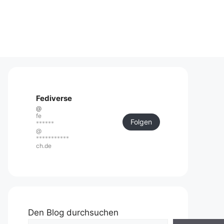
Fediverse
@
fe
Folgen
******
@
***********
ch.de
Den Blog durchsuchen