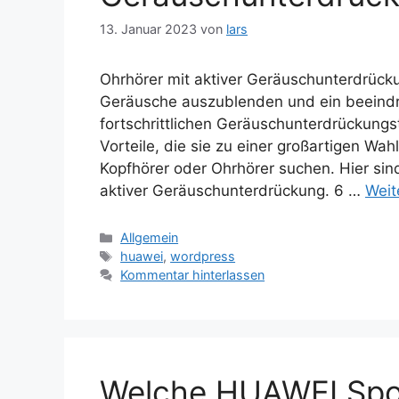
13. Januar 2023
von
lars
Ohrhörer mit aktiver Geräuschunterdrücku
Geräusche auszublenden und ein beeindru
fortschrittlichen Geräuschunterdrückung
Vorteile, die sie zu einer großartigen Wa
Kopfhörer oder Ohrhörer suchen. Hier sin
aktiver Geräuschunterdrückung. 6 …
Weit
Kategorien
Allgemein
Schlagwörter
huawei
,
wordpress
Kommentar hinterlassen
Welche HUAWEI Sportu