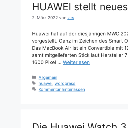
HUAWEI stellt neue
2. März 2022
von
lars
Huawei hat auf der diesjährigen MWC 20
vorgestellt. Ganz im Zeichen des Smart O
Das MacBook Air ist ein Convertible mit 
samt mitgelieferten Stick laut Hersteller
1600 Pixel …
Weiterlesen
Kategorien
Allgemein
Schlagwörter
huawei
,
wordpress
Kommentar hinterlassen
Die Huawei Watch 3