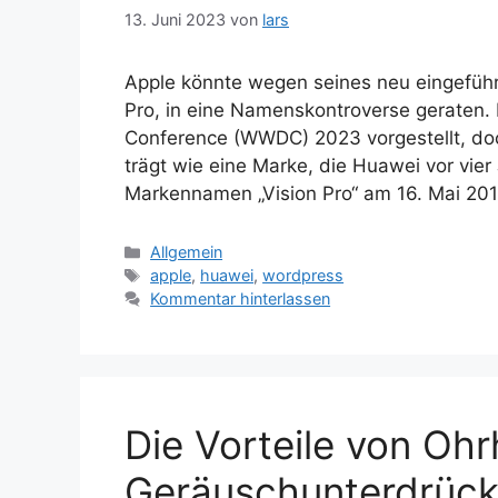
13. Juni 2023
von
lars
Apple könnte wegen seines neu eingefüh
Pro, in eine Namenskontroverse geraten.
Conference (WWDC) 2023 vorgestellt, do
trägt wie eine Marke, die Huawei vor vier
Markennamen „Vision Pro“ am 16. Mai 20
Kategorien
Allgemein
Schlagwörter
apple
,
huawei
,
wordpress
Kommentar hinterlassen
Die Vorteile von Ohr
Geräuschunterdrüc