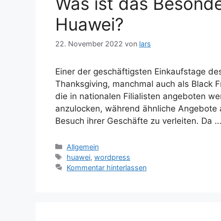
Was ist das Besonde
Huawei?
22. November 2022
von
lars
Einer der geschäftigsten Einkaufstage des
Thanksgiving, manchmal auch als Black F
die in nationalen Filialisten angeboten w
anzulocken, während ähnliche Angebote 
Besuch ihrer Geschäfte zu verleiten. Da 
Kategorien
Allgemein
Schlagwörter
huawei
,
wordpress
Kommentar hinterlassen