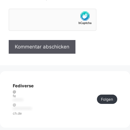
Fediverse
@
fe
Folgen
******
@
***********
ch.de