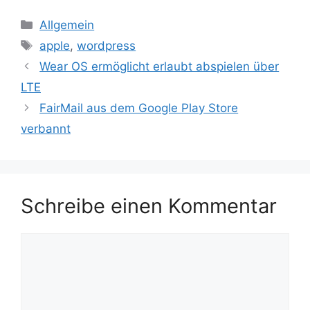
Kategorien
Allgemein
Schlagwörter
apple
,
wordpress
Wear OS ermöglicht erlaubt abspielen über
LTE
FairMail aus dem Google Play Store
verbannt
Schreibe einen Kommentar
Kommentar