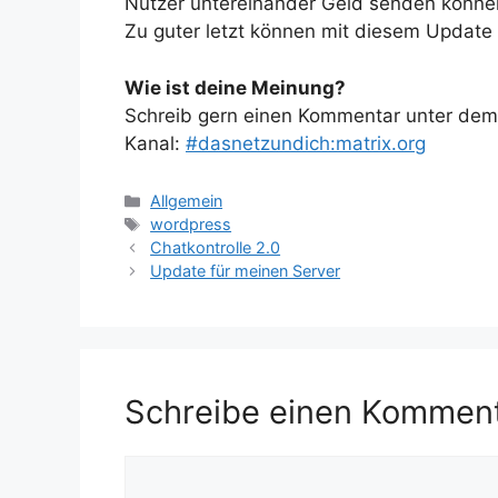
Nutzer untereinander Geld senden können,
Zu guter letzt können mit diesem Update
Wie ist deine Meinung?
Schreib gern einen Kommentar unter dem A
Kanal:
#dasnetzundich:matrix.org
Kategorien
Allgemein
Schlagwörter
wordpress
Chatkontrolle 2.0
Update für meinen Server
Schreibe einen Kommen
Kommentar