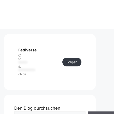
Fediverse
@
fe
Folgen
******
@
***********
ch.de
Den Blog durchsuchen