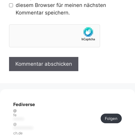
diesem Browser für meinen nächsten
Kommentar speichern.
Fediverse
@
fe
Folgen
******
@
***********
ch.de