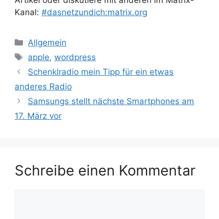
Kanal:
#dasnetzundich:matrix.org
Kategorien
Allgemein
Schlagwörter
apple
,
wordpress
Schenklradio mein Tipp für ein etwas
anderes Radio
Samsungs stellt nächste Smartphones am
17. März vor
Schreibe einen Kommentar
Kommentar