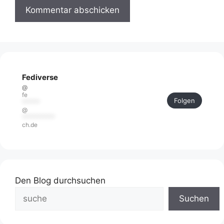
Fediverse
@
fe
Folgen
******
@
***********
ch.de
Den Blog durchsuchen
Suchen