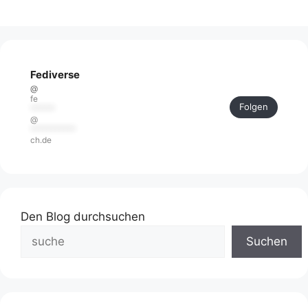
Fediverse
@
fe
Folgen
******
@
***********
ch.de
Den Blog durchsuchen
Suchen