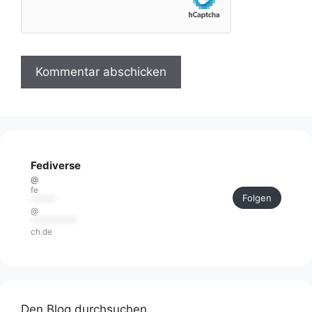
Fediverse
@
fe
Folgen
******
@
***********
ch.de
Den Blog durchsuchen