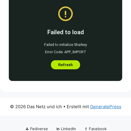
© 2026 Das Netz und ich
• Erstellt mit
GeneratePress
⁂
Fediverse
LinkedIn
Facebook
in
f