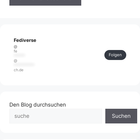
Fediverse
@
fe
Folgen
******
@
***********
ch.de
Den Blog durchsuchen
Suchen