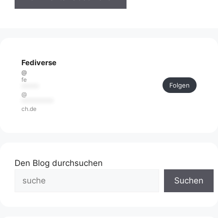
Fediverse
@
fe
Folgen
******
@
***********
ch.de
Den Blog durchsuchen
Suchen