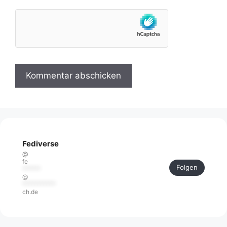
Fediverse
@
fe
Folgen
******
@
***********
ch.de