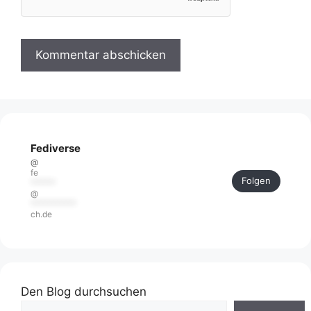
Fediverse
@
fe
Folgen
******
@
***********
ch.de
Den Blog durchsuchen