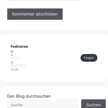
Fediverse
@
fe
Folgen
******
@
***********
ch.de
Den Blog durchsuchen
Suchen