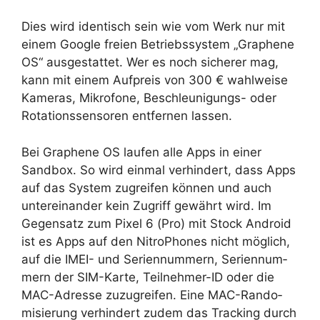
Dies wird identisch sein wie vom Werk nur mit
einem Google freien Betriebssystem „Graphene
OS“ ausgestattet. Wer es noch sicherer mag,
kann mit einem Aufpreis von 300 € wahlweise
Kameras, Mikro­fone, Beschleu­nigungs- oder
Rota­tions­sen­soren entfernen lassen.
Bei Graphene OS laufen alle Apps in einer
Sandbox. So wird einmal verhindert, dass Apps
auf das System zugreifen können und auch
untereinander kein Zugriff gewährt wird. Im
Gegen­satz zum Pixel 6 (Pro) mit Stock Android
ist es Apps auf den NitroPhones nicht möglich,
auf die IMEI- und Seri­ennum­mern, Seri­ennum­
mern der SIM-Karte, Teil­nehmer-ID oder die
MAC-Adresse zuzugreifen. Eine MAC-Rando­
misie­rung verhin­dert zudem das Tracking durch