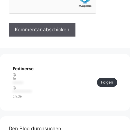
Fediverse
@
fe
Folgen
******
@
***********
ch.de
Den Blog durchsuchen