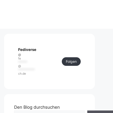
Fediverse
@
fe
Folgen
******
@
***********
ch.de
Den Blog durchsuchen