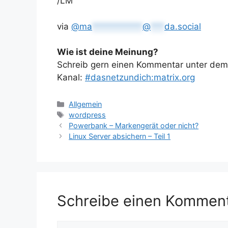
/LM
via
@
ma
***********
@
***
da.social
Wie ist deine Meinung?
Schreib gern einen Kommentar unter dem A
Kanal:
#dasnetzundich:matrix.org
Kategorien
Allgemein
Schlagwörter
wordpress
Powerbank – Markengerät oder nicht?
Linux Server absichern – Teil 1
Schreibe einen Kommen
Kommentar